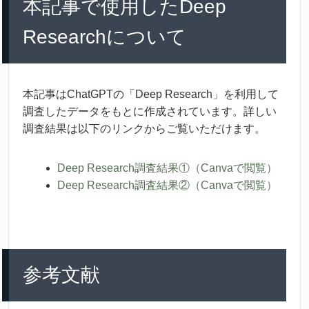
本
記事
で
使用
したDeep
Researchについて
本
記事
はChatGPTの「Deep Research」を
利用
して
調査
したデータをもとに
作成
されています。
詳
しい
調査
結果
は
以下
のリンクからご
覧
いただけます。
Deep Research
調査
結果
①（Canvaで
閲覧
）
Deep Research
調査
結果
②（Canvaで
閲覧
）
参考
文献