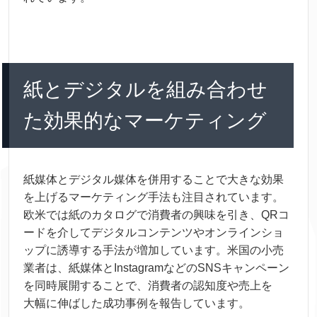
紙
とデジタルを
組
み
合
わせ
た
効果
的
なマーケティング
紙
媒体
とデジタル
媒体
を
併用
することで
大
きな
効果
を
上
げるマーケティング
手法
も
注目
されています。
欧米
では
紙
のカタログで
消費
者
の
興味
を
引
き、QRコ
ードを
介
してデジタルコンテンツやオンラインショ
ップに
誘導
する
手法
が
増加
しています。
米国
の
小売
業者
は、
紙
媒体
とInstagramなどのSNSキャンペーン
を
同時
展開
することで、
消費
者
の
認知
度
や
売上
を
大幅
に
伸
ばした
成功
事例
を
報告
しています。