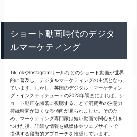
ショート
動画
時代
のデジタ
ルマーケティング
TikTokやInstagramリールなどのショート
動画
が
世界
的
に
普及
し、デジタルマーケティングの
主流
となっ
ています。しかし、
英国
のデジタル・マーケティン
グ・インスティテュートの2023
年
調査
によれば、シ
ョート
動画
を
頻繁
に
視聴
することで
消費
者
の
注意
力
持続
時間
が
短
くなる
傾向
が
見
られました。そのた
め、マーケティング
専門
家
は
短
い
動画
で
関心
を
引
き
つけた
後
、
詳細
な
情報
を
紙
媒体
やウェブサイトで
提供
する
段階
的
アプローチを
推奨
しています。