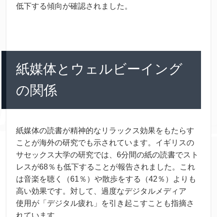
低下
する
傾向
が
確認
されました。
紙
媒体
とウェルビーイング
の
関係
紙
媒体
の
読書
が
精神
的
なリラックス
効果
をもたらす
ことが
海外
の
研究
でも
示
されています。イギリスの
サセックス
大学
の
研究
では、6
分間
の
紙
の
読書
でスト
レスが68％も
低下
することが
報告
されました。これ
は
音楽
を
聴
く（61％）や
散歩
をする（42％）よりも
高
い
効果
です。
対
して、
過度
なデジタルメディア
使用
が「デジタル
疲
れ」を
引
き
起
こすことも
指摘
さ
れています。