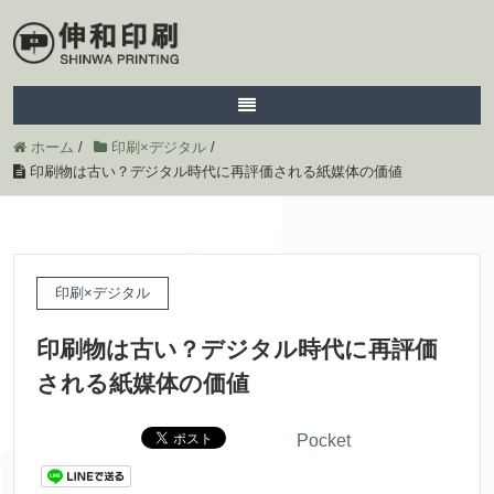
ホーム
/
印刷×デジタル
/
印刷物は古い？デジタル時代に再評価される紙媒体の価値
印刷
×デジタル
印刷物
は
古
い？デジタル
時代
に
再
評価
される
紙
媒体
の
価値
Pocket