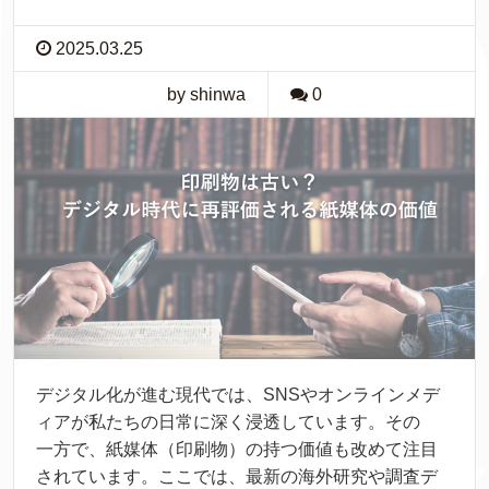
2025.03.25
by shinwa
0
デジタル
化
が
進
む
現代
では、SNSやオンラインメデ
ィアが
私
たちの
日常
に
深
く
浸透
しています。その
一方
で、
紙
媒体
（
印刷物
）の
持
つ
価値
も
改
めて
注目
されています。ここでは、
最新
の
海外
研究
や
調査
デ