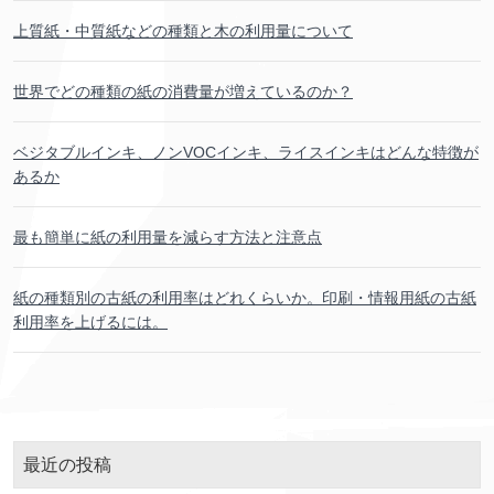
上質
紙
・
中
質
紙
などの
種類
と
木
の
利用
量
について
世界
でどの
種類
の
紙
の
消費
量
が
増
えているのか？
ベジタブルインキ、ノンVOCインキ、ライスインキはどんな
特徴
が
あるか
最
も
簡単
に
紙
の
利用
量
を
減
らす
方法
と
注意
点
紙
の
種類
別
の
古紙
の
利用
率
はどれくらいか。
印刷
・
情報
用紙
の
古紙
利用
率
を
上
げるには。
最近
の
投稿