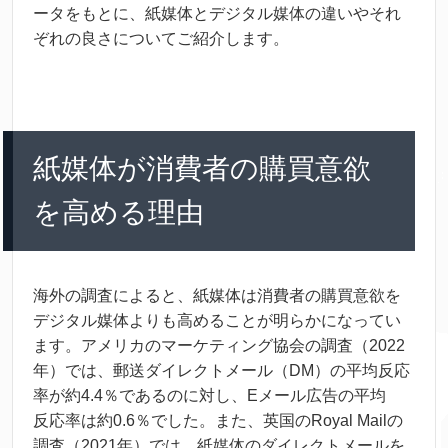
ータをもとに、
紙
媒体
とデジタル
媒体
の
違
いやそれ
ぞれの
良
さについてご
紹介
します。
紙
媒体
が
消費
者
の
購買
意欲
を
高
める
理由
海外
の
調査
によると、
紙
媒体
は
消費
者
の
購買
意欲
を
デジタル
媒体
よりも
高
めることが
明
らかになってい
ます。アメリカのマーケティング
協会
の
調査
（2022
年
）では、
郵送
ダイレクトメール（DM）の
平均
反応
率
が
約
4.4％であるのに
対
し、Eメール
広告
の
平均
反応
率
は
約
0.6％でした。また、
英国
のRoyal Mailの
調査
（2021
年
）では、
紙
媒体
のダイレクトメールを