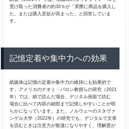
受
け
取
った
消費
者
の
約
30％が「
実際
に
商品
を
購入
し
た、または
購入
意欲
が
高
まった」と
回答
していま
す。
記憶
定着
や
集中
力
への
効果
紙
媒体
は
記憶
の
定着
や
集中
力
の
維持
にも
効果
的
で
す。アメリカのナオミ・バロン
教授
らの
研究
（2021
年
）では、
紙
で
読
んだ
場合
、デジタル
画面
で
読
む
場合
に
比
べて
内容
の
細部
まで
記憶
しやすいことが
明
らかになっています。また、ノルウェーのスタヴァ
ンゲル
大学
（2022
年
）の
研究
でも、デジタルで
文章
を
読
むときは
注意
力
が
散漫
になりやすく、
理解
度
が