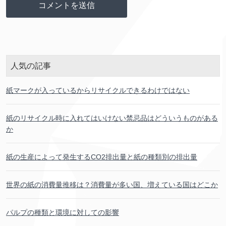
人気
の
記事
紙
マークが
入
っているからリサイクルできるわけではない
紙
のリサイクル
時
に
入
れてはいけない
禁忌
品
はどういうものがある
か
紙
の
生産
によって
発生
するCO2
排出
量
と
紙
の
種類
別
の
排出
量
世界
の
紙
の
消費
量
推移
は？
消費
量
が
多
い
国
、
増
えている
国
はどこか
パルプの
種類
と
環境
に
対
しての
影響