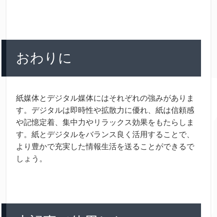
おわりに
紙
媒体
とデジタル
媒体
にはそれぞれの
強
みがありま
す。デジタルは
即時
性
や
拡散
力
に
優
れ、
紙
は
信頼
感
や
記憶
定着
、
集中
力
やリラックス
効果
をもたらしま
す。
紙
とデジタルをバランス
良
く
活用
することで、
より
豊
かで
充実
した
情報
生活
を
送
ることができるで
しょう。