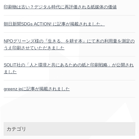
印刷物
は
古
い？デジタル
時代
に
再
評価
される
紙
媒体
の
価値
朝日新聞
SDGs ACTION! に
記事
が
掲載
されました。
NPOグリーンズ
様
の『
生
きる、を
耕
す
本
』にて
木
の
利用
量
を
測定
の
うえ
印刷
させていただきました
SOLIT
社
の「
人
と
環境
と
共
にあるための
紙
と
印刷
戦略
」が
公開
され
ました
greenz.jpに
記事
が
掲載
されました
カテゴリ