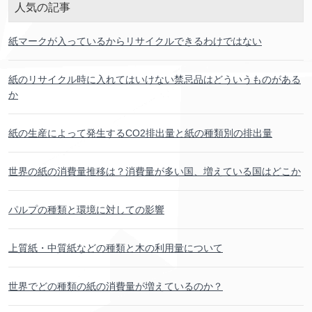
人気
の
記事
紙
マークが
入
っているからリサイクルできるわけではない
紙
のリサイクル
時
に
入
れてはいけない
禁忌
品
はどういうものがある
か
紙
の
生産
によって
発生
するCO2
排出
量
と
紙
の
種類
別
の
排出
量
世界
の
紙
の
消費
量
推移
は？
消費
量
が
多
い
国
、
増
えている
国
はどこか
パルプの
種類
と
環境
に
対
しての
影響
上質
紙
・
中
質
紙
などの
種類
と
木
の
利用
量
について
世界
でどの
種類
の
紙
の
消費
量
が
増
えているのか？