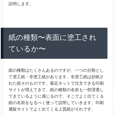
説明
します。
紙
の
種類
〜
表面
に
塗
工
され
ているか〜
紙
の
種類
はたくさんあるのですが、
一
つの
分類
とし
て
塗
工
紙
・
非
塗
工
紙
があります。
非
塗
工
紙
は抄
紙
さ
れた
紙
そのものです。
最近
ネットで
注文
できる
印刷
サイトが
増
えてきて、
紙
の
種類
の
名前
も
一部
浸透
し
てきているように
感
じるので、そこでよく
出
てくる
紙
の
名前
をなるべく
使
って
説明
していきます。
印刷
通販
サイトでよく
出
てくる
上質
紙
がそれです。