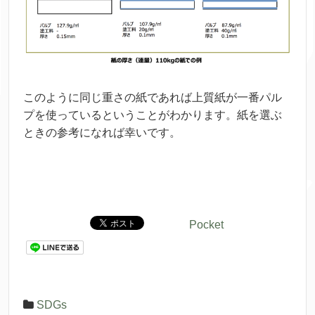
このように
同
じ
重
さの
紙
であれば
上質
紙
が
一番
パル
プを
使
っているということがわかります。
紙
を
選
ぶ
ときの
参考
になれば
幸
いです。
Pocket
SDGs