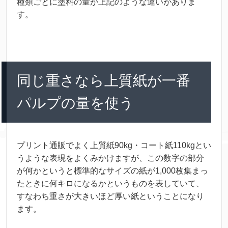
種類
ごとに
塗料
の
量
が
上記
のような
違
いがありま
す。
同
じ
重
さなら
上質
紙
が
一番
パルプの
量
を
使
う
プリント
通販
でよく
上質
紙
90kg・コート
紙
110kgとい
うような
表現
をよくみかけますが、この
数字
の
部分
が
何
かというと
標準
的
なサイズの
紙
が1,000
枚
集
まっ
たときに
何
キロになるかというものを
表
していて、
すなわち
重
さが
大
きいほど
厚
い
紙
ということになり
ます。