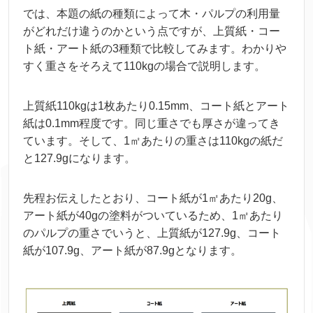
では、
本題
の
紙
の
種類
によって
木
・パルプの
利用
量
がどれだけ
違
うのかという
点
ですが、
上質
紙
・コー
ト
紙
・アート
紙
の3
種類
で
比較
してみます。わかりや
すく
重
さをそろえて110kgの
場合
で
説明
します。
上質
紙
110kgは1
枚
あたり0.15mm、コート
紙
とアート
紙
は0.1mm
程度
です。
同
じ
重
さでも
厚
さが
違
ってき
ています。そして、1㎡あたりの
重
さは110kgの
紙
だ
と127.9gになります。
先程
お
伝
えしたとおり、コート
紙
が1㎡あたり20g、
アート
紙
が40gの
塗料
がついているため、1㎡あたり
のパルプの
重
さでいうと、
上質
紙
が127.9g、コート
紙
が107.9g、アート
紙
が87.9gとなります。