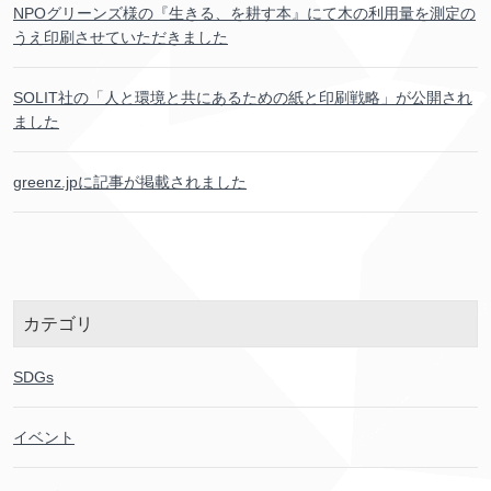
NPOグリーンズ
様
の『
生
きる、を
耕
す
本
』にて
木
の
利用
量
を
測定
の
うえ
印刷
させていただきました
SOLIT
社
の「
人
と
環境
と
共
にあるための
紙
と
印刷
戦略
」が
公開
され
ました
greenz.jpに
記事
が
掲載
されました
カテゴリ
SDGs
イベント