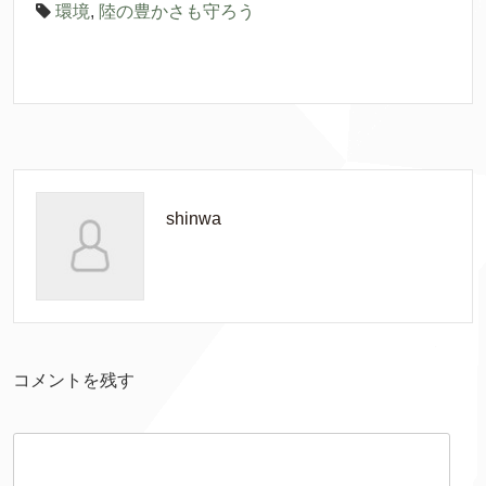
環境
,
陸
の
豊
かさも
守
ろう
shinwa
コメントを
残
す