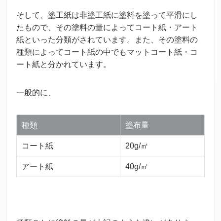
そして、
塗
工
紙
は
非
塗
工
紙
に
塗料
を
塗
って
平滑
にし
たもので、その
塗料
の
量
によってコート
紙
・アート
紙
といった
分類
がされています。また、その
塗料
の
種類
によってコート
紙
の
中
でもマットコート
紙
・コ
ート
紙
と
分
かれています。
一般
的
に、
種類
塗布
量
コート
紙
20g/㎡
アート
紙
40g/㎡