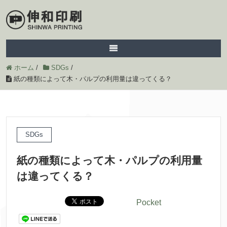
ホーム
/
SDGs
/
紙の種類によって木・パルプの利用量は違ってくる？
SDGs
紙
の
種類
によって
木
・パルプの
利用
量
は
違
ってくる？
Pocket