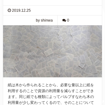
2019.12.25
by shinwa
0
紙
は
木
から
作
られることから、
必要
な
量
以上
に
紙
を
利用
するのことで
資源
の
利用
量
を
減
らすことができ
ます。
同
じ
紙
でも
種類
によってパルプすなわち
木
の
利用
量
が
少
し
変
わってくるので、そのことについて