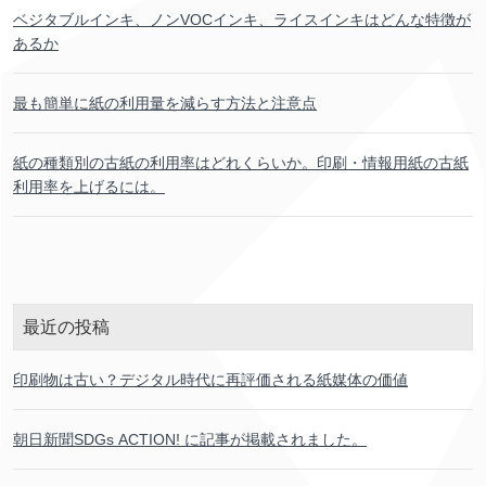
ベジタブルインキ、ノンVOCインキ、ライスインキはどんな
特徴
が
あるか
最
も
簡単
に
紙
の
利用
量
を
減
らす
方法
と
注意
点
紙
の
種類
別
の
古紙
の
利用
率
はどれくらいか。
印刷
・
情報
用紙
の
古紙
利用
率
を
上
げるには。
最近
の
投稿
印刷物
は
古
い？デジタル
時代
に
再
評価
される
紙
媒体
の
価値
朝日新聞
SDGs ACTION! に
記事
が
掲載
されました。